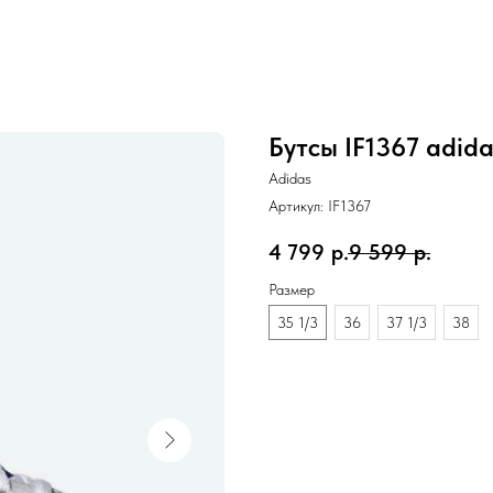
Бутсы IF1367 adid
Adidas
Артикул:
IF1367
4 799
р.
9 599
р.
Размер
35 1/3
36
37 1/3
38