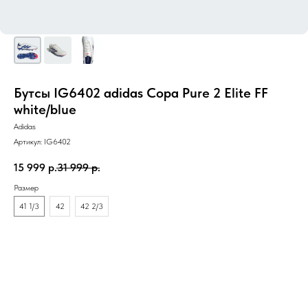
Бутсы IG6402 adidas Copa Pure 2 Elite FF
white/blue
Adidas
Артикул:
IG6402
15 999
р.
31 999
р.
Размер
41 1/3
42
42 2/3