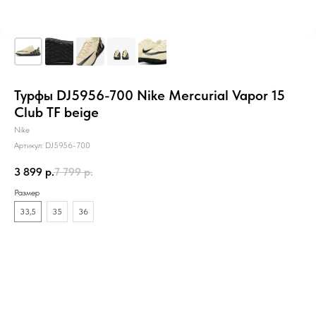
Турфы DJ5956-700 Nike Mercurial Vapor 15
Club TF beige
Nike
Артикул:
DJ5956-700
3 899
р.
7 799
р.
Размер
33,5
35
36