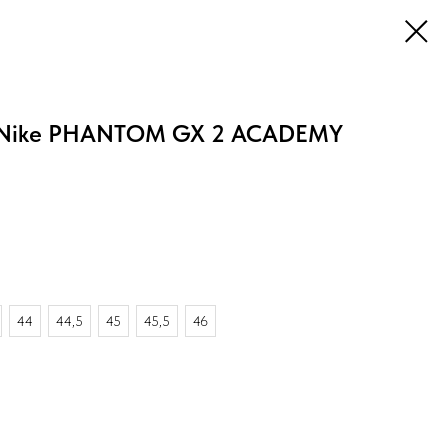
0 Nike PHANTOM GX 2 ACADEMY
44
44,5
45
45,5
46