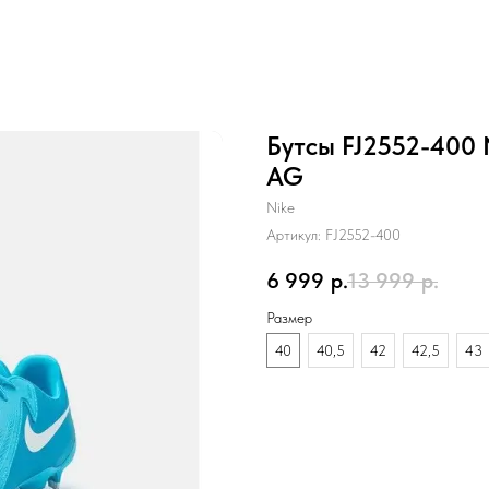
Бутсы FJ2552-40
AG
Nike
Артикул:
FJ2552-400
6 999
р.
13 999
р.
Размер
40
40,5
42
42,5
43