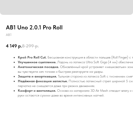
AB1 Uno 2.0.1 Pro Roll
AB1
4 149
р.
8 299
р.
Крой Pro Roll Cut.
Бесшовная конструкция в области пальцев (Roll Finger) с
Улучшенное сцепление.
Ладонь из латекса Ultra Soft Giga (4 мм) обеспеч
Анатомическая посадка.
Обновлённый крой устраняет «мешковатые» зоны
вы чувствуете мяч точнее и быстрее реагируете на удары.
Защита и амортизация.
Тыльная сторона из латекса Soft с тиснением смяг
Надёжная фиксация запястья.
Полностью латексный стреп шириной 5 см с
перчатка не смещается даже при резких движениях.
Комфорт и вентиляция.
Основа из материала 3D Air Mesh отводит влагу и
руки остаются сухими даже во время интенсивных матчей.