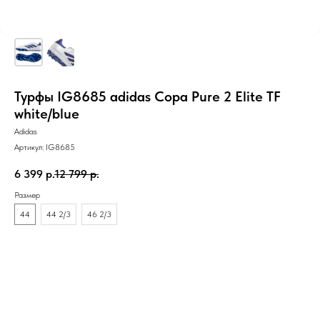
Турфы IG8685 adidas Copa Pure 2 Elite TF
white/blue
Adidas
Артикул:
IG8685
6 399
р.
12 799
р.
Размер
44
44 2/3
46 2/3