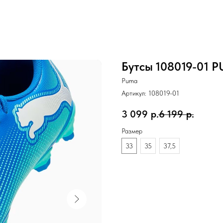
Бутсы 108019-01 P
Puma
Артикул:
108019-01
3 099
р.
6 199
р.
Размер
33
35
37,5