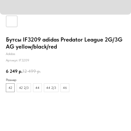
Бутсы IF3209 adidas Predator League 2G/3G
AG yellow/black/red
Adidas
Артикул:
IF3209
6 249
р.
12 499
р.
Размер
42
42 2/3
44
44 2/3
46