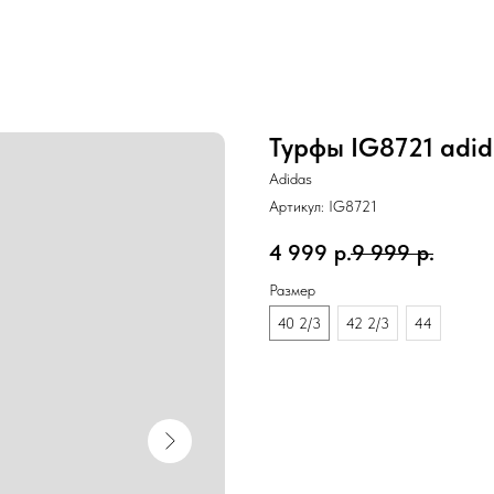
Турфы IG8721 adid
Adidas
Артикул:
IG8721
4 999
р.
9 999
р.
Размер
40 2/3
42 2/3
44