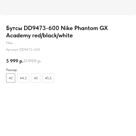
Бутсы DD9473-600 Nike Phantom GX
Academy red/black/white
Nike
Артикул:
DD9473-600
5 999
р.
11 999
р.
Размер
42
44,5
45
45,5