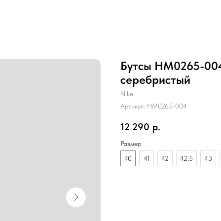
Бутсы HM0265-004 
серебристый
Nike
Артикул:
HM0265-004
12 290
р.
Размер
40
41
42
42,5
43