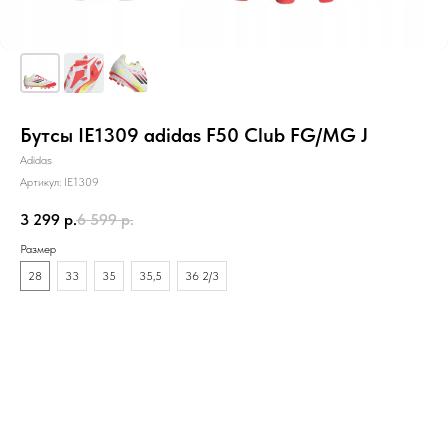
Бутсы IE1309 adidas F50 Club FG/MG J
Adidas
Артикул:
IE1309
3 299
р.
6 599
р.
Размер
28
33
35
35,5
36 2/3