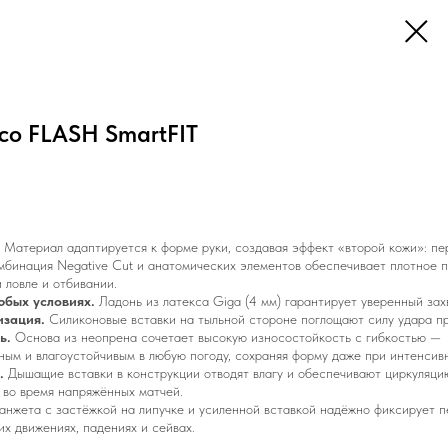
ico FLASH SmartFIT
Материал адаптируется к форме руки, создавая эффект «второй кожи»: пер
бинация Negative Cut и анатомических элементов обеспечивает плотное п
и ловле и отбивании.
юбых условиях.
Ладонь из латекса Giga (4 мм) гарантирует уверенный захв
изация.
Силиконовые вставки на тыльной стороне поглощают силу удара при
ь.
Основа из неопрена сочетает высокую износостойкость с гибкостью —
ным и влагоустойчивым в любую погоду, сохраняя форму даже при интенсив
.
Дышащие вставки в конструкции отводят влагу и обеспечивают циркуляци
 во время напряжённых матчей.
нжета с застёжкой на липучке и усиленной вставкой надёжно фиксирует п
х движениях, падениях и сейвах.