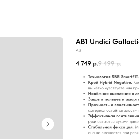
AB1 Undici Gallact
AB1
4 749
р.
9 499
р.
Технология SBR SmartFIT.
Крой Hybrid Negative.
Ком
вы чётко чувствуете мяч пр
Надёжное сцепление в л
Защита пальцев и аморт
Прочность и эластичност
материал остаётся эластич
Эффективная вентиляция
руки остаются сухими даже
Стабильная фиксация.
Ма
она не смещается при резки