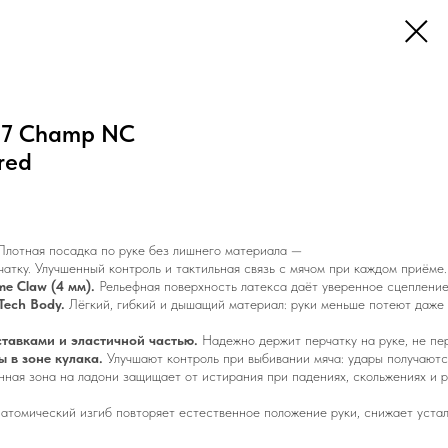
n7 Champ NC
red
лотная посадка по руке без лишнего материала —
рчатку. Улучшенный контроль и тактильная связь с мячом при каждом приёме.
e Claw (4 мм).
Рельефная поверхность латекса даёт уверенное сцепление 
Tech Body.
Лёгкий, гибкий и дышащий материал: руки меньше потеют даже 
тавками и эластичной частью.
Надежно держит перчатку на руке, не пер
 в зоне кулака.
Улучшают контроль при выбивании мяча: удары получаютс
ная зона на ладони защищает от истирания при падениях, скольжениях и 
атомический изгиб повторяет естественное положение руки, снижает устал