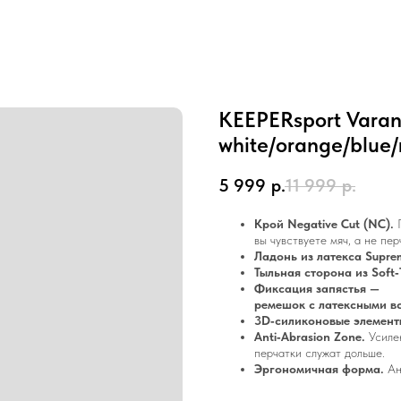
KEEPERsport Vara
white/orange/blue/
5 999
р.
11 999
р.
Крой Negative Cut (NC).
П
вы чувствуете мяч, а не пе
Ладонь из латекса Suprem
Тыльная сторона из Soft‑
Фиксация запястья —
ремешок с латексными вс
3D‑силиконовые элементы
Anti‑Abrasion Zone.
Усилен
перчатки служат дольше.
Эргономичная форма.
Ан