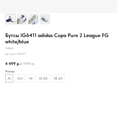
Бутсы IG6411 adidas Copa Pure 2 League FG
white/blue
Adidas
Артикул:
IG6411
4 499
р.
8 999
р.
Размер
35
35,5
36
36 2/3
38 2/3