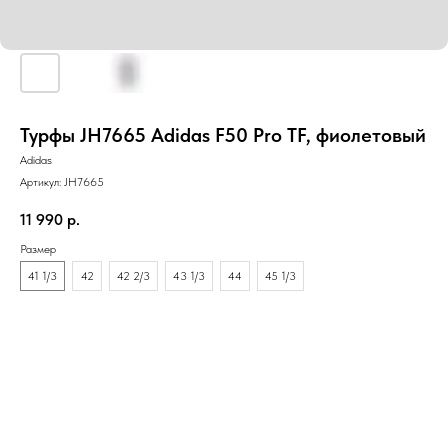
Турфы JH7665 Adidas F50 Pro TF, фиолетовый
Adidas
Артикул:
JH7665
11 990
р.
Размер
41 1/3
42
42 2/3
43 1/3
44
45 1/3