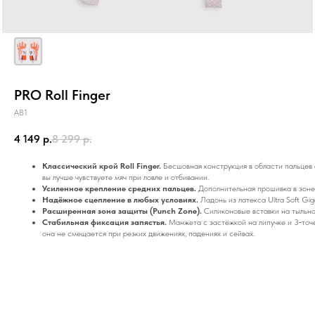
PRO Roll Finger
AB1
4 149
р.
8 299
р.
Классический крой Roll Finger.
Бесшовная конструкция в области пальцев 
вы лучше чувствуете мяч при ловле и отбивании.
Усиленное крепление средних пальцев.
Дополнительная прошивка в зоне
Надёжное сцепление в любых условиях.
Ладонь из латекса Ultra Soft Gi
Расширенная зона защиты (Punch Zone).
Силиконовые вставки на тыльно
Стабильная фиксация запястья.
Манжета с застёжкой на липучке и 3‑точе
она не смещается при резких движениях, падениях и сейвах.