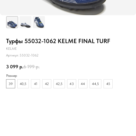
Турфы 55032-1062 KELME FINAL TURF
KELME
Артикул:
55032-1062
3 099
р.
6 199
р.
Размер
39
40,5
41
42
42,5
43
44
44,5
45