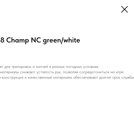
n8 Champ NC green/white
т для тренировок и матчей в разных погодных условиях.
материалы снижают усталость рук, позволяя сосредоточиться на игре.
конструкция и качественные материалы обеспечивают долгий срок службы 