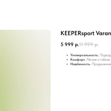
KEEPERsport Vara
5 999
р.
11 999
р.
Универсальность.
Подходя
Комфорт.
Лёгкие и гибкие 
Надёжность.
Продуманная 