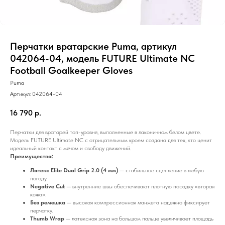
Перчатки вратарские Puma, артикул
042064-04, модель FUTURE Ultimate NC
Football Goalkeeper Gloves
Puma
Артикул:
042064-04
16 790
р.
Перчатки для вратарей топ-уровня, выполненные в лаконичном белом цвете.
Модель FUTURE Ultimate NC с отрицательным кроем создана для тех, кто ценит
идеальный контакт с мячом и свободу движений.
Преимущества:
Латекс Elite Dual Grip 2.0 (4 мм)
— стабильное сцепление в любую
погоду.
Negative Cut
— внутренние швы обеспечивают плотную посадку «вторая
кожа».
Без ремешка
— высокая компрессионная манжета надежно фиксирует
перчатку.
Thumb Wrap
— латексная зона на большом пальце увеличивает площадь