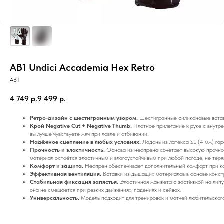
AB1 Undici Accademia Hex Retro
AB1
4 749
р.
9 499
р.
Ретро‑дизайн с шестигранным узором.
Шестигранные силиконовые вставк
Крой Negative Cut + Negative Thumb.
Плотное прилегание к руке с внутр
вы лучше чувствуете мяч при ловле и отбивании.
Надёжное сцепление в любых условиях.
Ладонь из латекса SL (4 мм) гар
Прочность и эластичность.
Основа из неопрена сочетает высокую прочно
материал остаётся эластичным и влагоустойчивым при любой погоде, не тер
Комфорт и защита.
Неопрен обеспечивает дополнительный комфорт при кон
Эффективная вентиляция.
Вставки из дышащих материалов в основе констр
Стабильная фиксация запястья.
Эластичная манжета с застёжкой на липу
она не смещается при резких движениях, падениях и сейвах.
Универсальность.
Модель подходит для тренировок и матчей любительского