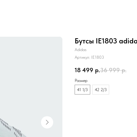
Бутсы IE1803 adida
Adidas
Артикул:
IE1803
18 499
р.
36 999
р.
Размер
41 1/3
42 2/3