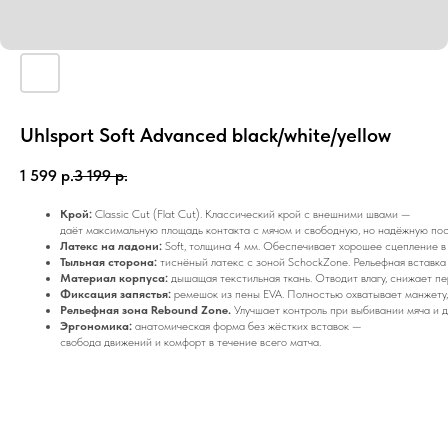
Uhlsport Soft Advanced black/white/yellow
1 599
р.
3 199
р.
Крой:
Classic Cut (Flat Cut). Классический крой с внешними швами —
даёт максимальную площадь контакта с мячом и свободную, но надёжную пос
Латекс на ладони:
Soft, толщина 4 мм. Обеспечивает хорошее сцепление в
Тыльная сторона:
тиснёный латекс с зоной SchockZone. Рельефная вставка 
Материал корпуса:
дышащая текстильная ткань. Отводит влагу, снижает пе
Фиксация запястья:
ремешок из пены EVA. Полностью охватывает манжету,
Рельефная зона Rebound Zone.
Улучшает контроль при выбивании мяча и д
Эргономика:
анатомическая форма без жёстких вставок —
свобода движений и комфорт в течение всего матча.