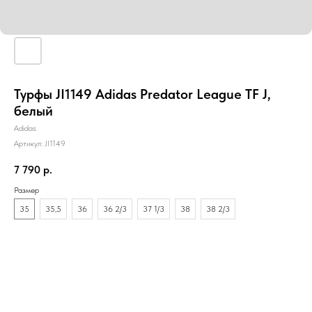
Турфы JI1149 Adidas Predator League TF J,
белый
Adidas
Артикул:
JI1149
7 790
р.
Размер
35
35,5
36
36 2/3
37 1/3
38
38 2/3