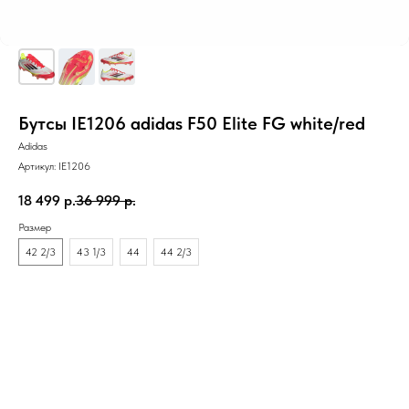
Бутсы IE1206 adidas F50 Elite FG white/red
Adidas
Артикул:
IE1206
18 499
р.
36 999
р.
Размер
42 2/3
43 1/3
44
44 2/3