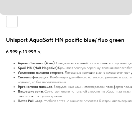
Uhlsport AquaSoft HN pacific blue/ fluo green
6 999
р.
13 999
р.
Aquasoft‑латекс (4 мм)
. Специализированный состав латекса сохраняет цеп
Крой HN (Half Negative)
.Крой даёт золотую середину: плотная посадка бе
Усиленная тыльная сторона
. Латексные накладки в зоне кулака смягчают 
Система фиксации
. Комбинация удлинённого латексного ремешка и эласт
надёжно, но без передавливания.
Эргономика пальцев
. Закруглённые швы и слегка раздвинутая форма паль
Дышащие зоны
. Сетчатые панели на тыльной стороне и в области запястья 
руки остаются сухими дольше.
Петля Pull Loop
. Удобная петля на манжете позволяет быстро надеть перчат