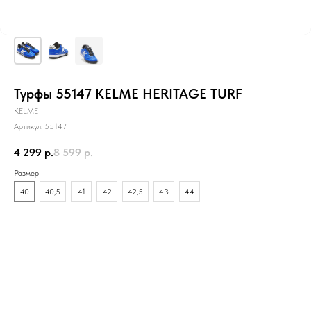
Турфы 55147 KELME HERITAGE TURF
KELME
Артикул:
55147
4 299
р.
8 599
р.
Размер
40
40,5
41
42
42,5
43
44