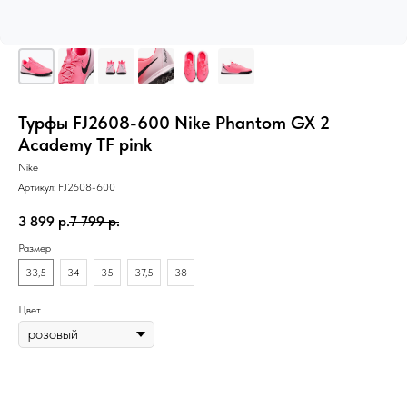
Турфы FJ2608-600 Nike Phantom GX 2
Academy TF pink
Nike
Артикул:
FJ2608-600
3 899
р.
7 799
р.
Размер
33,5
34
35
37,5
38
Цвет