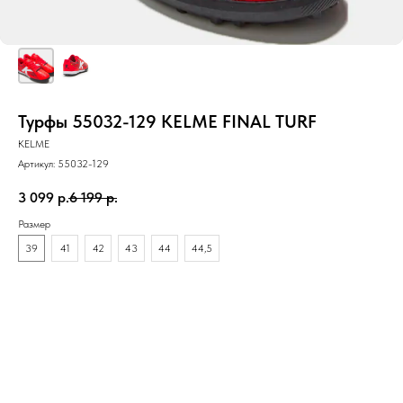
Турфы 55032-129 KELME FINAL TURF
KELME
Артикул:
55032-129
3 099
р.
6 199
р.
Размер
39
41
42
43
44
44,5