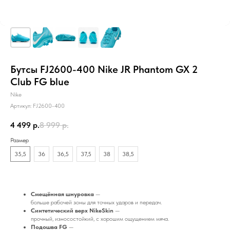
Бутсы FJ2600-400 Nike JR Phantom GX 2
Club FG blue
Nike
Артикул:
FJ2600-400
4 499
р.
8 999
р.
Размер
35,5
36
36,5
37,5
38
38,5
Смещённая шнуровка
—
больше рабочей зоны для точных ударов и передач.
Синтетический верх NikeSkin
—
прочный, износостойкий, с хорошим ощущением мяча.
Подошва FG
—