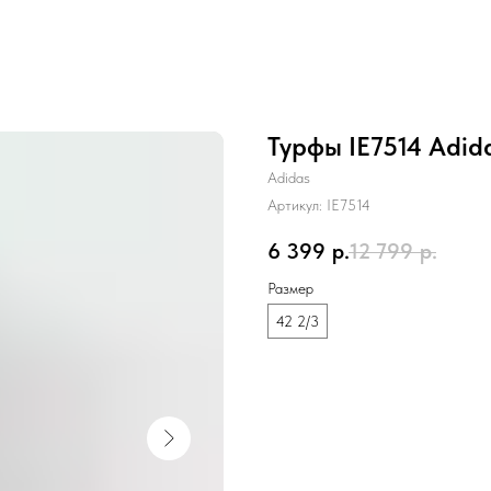
Турфы IE7514 Adida
Adidas
Артикул:
IE7514
6 399
р.
12 799
р.
Размер
42 2/3