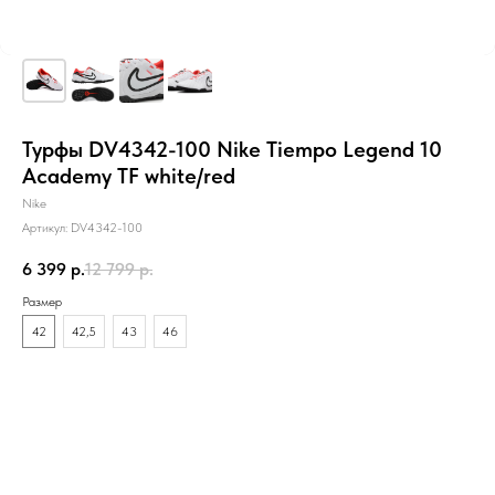
Турфы DV4342-100 Nike Tiempo Legend 10
Academy TF white/red
Nike
Артикул:
DV4342-100
6 399
р.
12 799
р.
Размер
42
42,5
43
46