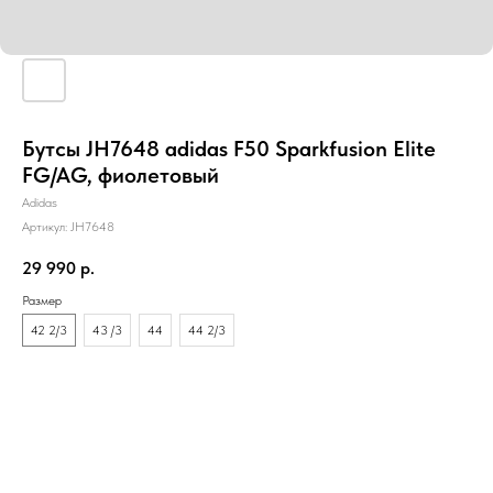
Бутсы JH7648 adidas F50 Sparkfusion Elite
FG/AG, фиолетовый
Adidas
Артикул:
JH7648
29 990
р.
Размер
42 2/3
43 /3
44
44 2/3