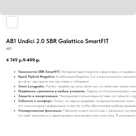
AB1 Undici 2.0 SBR Galattico SmartFIT
AB1
4 749
р.
9 499
р.
Технология SBR SmartFIT.
Материал адаптируется к форме руки, создавая э
Крой Hybrid Negative.
Комбинация Negative Cut и анатомических элементо
вы чётко чувствуете мяч при ловле и отбивании.
Зона Longpalm.
Латекс продлён до зоны запястья, что облегчает ловлю мяча
Надёжное сцепление в любых условиях.
Ладонь из 4‑миллиметрового нем
Защита и амортизация.
Неопреново‑силиконовые вставки на тыльной стор
Гибкость и комфорт.
Латекс на ладони разделён на функциональные зоны 
это минимизирует деформацию в местах сгиба, обеспечивая свободу движени
Универсальная фиксация.
Перчатку можно носить как с ремешком на запяс
это даёт возможность адаптировать экипировку под стиль игры. В комплекте 