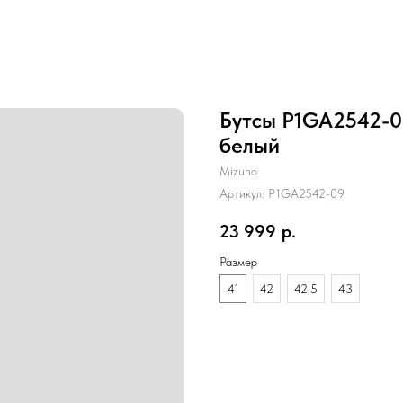
Бутсы P1GA2542-09 
белый
Mizuno
Артикул:
P1GA2542-09
23 999
р.
Размер
41
42
42,5
43