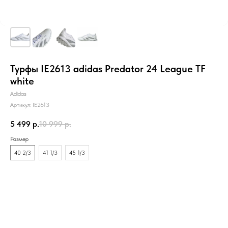
Турфы IE2613 adidas Predator 24 League TF
white
Adidas
Артикул:
IE2613
5 499
р.
10 999
р.
Размер
40 2/3
41 1/3
45 1/3