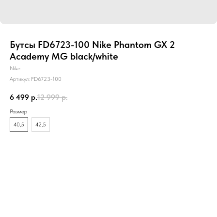
Бутсы FD6723-100 Nike Phantom GX 2
Academy MG black/white
Nike
Артикул:
FD6723-100
6 499
р.
12 999
р.
Размер
40,5
42,5