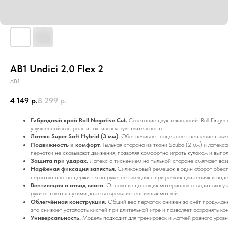
AB1 Undici 2.0 Flex 2
AB1
4 149
р.
8 299
р.
Гибридный крой Roll Negative Cut.
Сочетание двух технологий: Roll Finge
улучшенный контроль и тактильная чувствительность.
Латекс Super Soft Hybrid (3 мм).
Обеспечивает надёжное сцепление с мячом
Подвижность и комфорт.
Тыльная сторона из ткани Scuba (2 мм) и латекс
перчатки не сковывают движения, позволяя комфортно играть кулаком и выпо
Защита при ударах.
Латекс с тиснением на тыльной стороне смягчает воз
Надёжная фиксация запястья.
Силиконовый ремешок в один оборот обесп
перчатка плотно держится на руке, не смещаясь при резких движениях и паде
Вентиляция и отвод влаги.
Основа из дышащих материалов отводит влагу 
руки остаются сухими даже во время интенсивных матчей.
Облегчённая конструкция.
Общий вес перчаток снижен за счёт продуман
это снижает усталость кистей при длительной игре и позволяет сохранять к
Универсальность.
Модель подходит для тренировок и матчей разного уровн