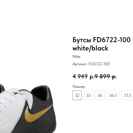
Бутсы FD6722-100 
white/black
Nike
Артикул:
FD6722-100
4 949
р.
9 899
р.
Размер
32
33
36
36,5
37,5