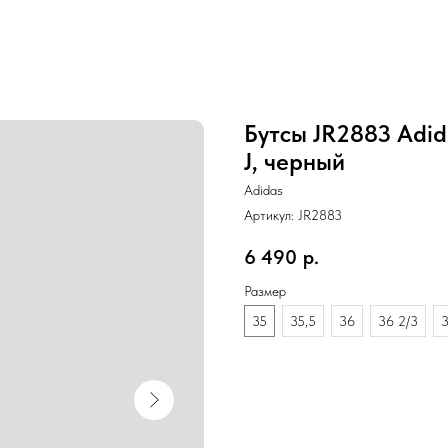
Бутсы JR2883 Adid
J, черный
Adidas
Артикул:
JR2883
6 490
р.
Размер
35
35,5
36
36 2/3
3