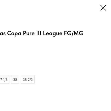
as Copa Pure III League FG/MG
7 1/3
38
38 2/3