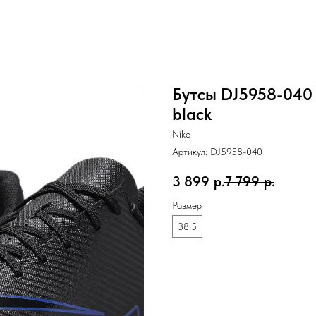
Бутсы DJ5958-040 N
black
Nike
Артикул:
DJ5958-040
3 899
р.
7 799
р.
Размер
38,5