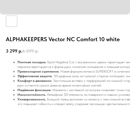
ALPHAKEEPERS Vector NC Comfort 10 white
3 299
р.
6 599
р.
Плотная посадка.
Крой Negative Cut с внутренними швами гарантирует а
перчатка адаптируется к форме руки, исключая скольжение и повышая контро
Превосходное сцепление.
Новая формула латекса SUPERSOFT в сочетании 
Эффективная защита.
3D‑ударные зоны на тыльной стороне поглощают эне
Комфорт в движении.
Текстильные вставки с перфорацией на тыльной сто
руки остаются сухими даже во время интенсивных матчей.
Надёжная фиксация.
Манжета с застёжкой на липучке позволяет точно отре
Износостойкость.
Рельефные 3D‑элементы на поверхности ладони усиливаю
Универсальность.
Большой палец выполнен из латекса с текстильной встав
это повышает гибкость и отводит влагу, сохраняя тактильную чувствительност