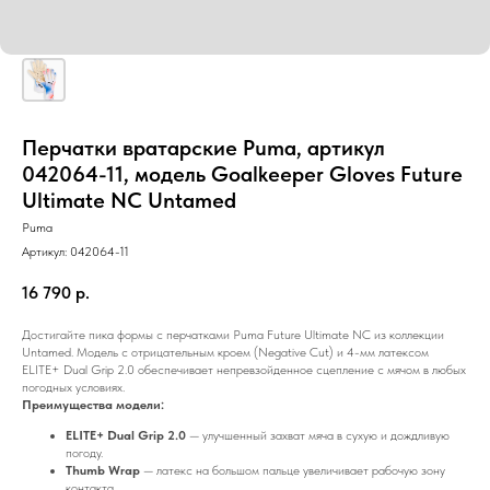
Перчатки вратарские Puma, артикул
042064-11, модель Goalkeeper Gloves Future
Ultimate NC Untamed
Puma
Артикул:
042064-11
16 790
р.
Достигайте пика формы с перчатками Puma Future Ultimate NC из коллекции
Untamed. Модель с отрицательным кроем (Negative Cut) и 4-мм латексом
ELITE+ Dual Grip 2.0 обеспечивает непревзойденное сцепление с мячом в любых
погодных условиях.
Преимущества модели:
ELITE+ Dual Grip 2.0
— улучшенный захват мяча в сухую и дождливую
погоду.
Thumb Wrap
— латекс на большом пальце увеличивает рабочую зону
контакта.